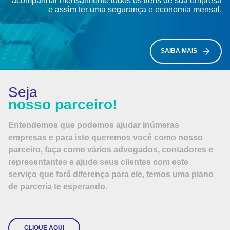
acompanhar mensalmente todos os itens de sua empresa
e assim ter uma segurança e economia mensal.
SAIBA MAIS
Seja
nosso parceiro!
Entendemos que podemos ajudar inúmeras
empresas e para isto queremos você como nosso
parceiro, faça como vários advogados, contadores e
representantes e ajude seus clientes com este
serviço que fará diferença para ele, temos uma plano
de parceria te esperando.
CLIQUE AQUI