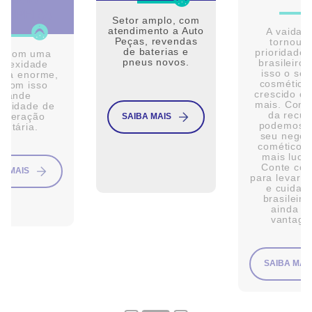
CUPERA
Setor amplo, com
atendimento a Auto
A vaidad
Peças, revendas
tornou 
de baterias e
prioridade 
r com uma
pneus novos.
brasileiro,
plexidade
isso o set
ária enorme,
cosmético
 com isso
crescido ca
grande
mais. Com 
tunidade de
da recup
uperação
SAIBA MAIS
podemos t
ibutária.
seu negóc
cométicos 
mais lucra
Conte co
A MAIS
para levar a
e cuidad
brasileir
ainda m
vantage
SAIBA MAI