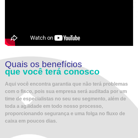
Quais os benefícios
que você terá conosco
Aqui você encontra garantia que não terá problemas
com o fisco, pois sua empresa será auditada por um
time de especialistas no seu seu segmento, além de
toda a agilidade em todo nosso processo,
proporcionando segurança e uma folga no fluxo de
caixa em poucos dias.