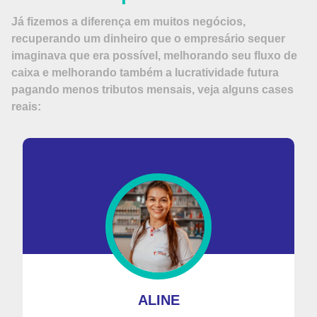
Já fizemos a diferença em muitos negócios,
recuperando um dinheiro que o empresário sequer
imaginava que era possível, melhorando seu fluxo de
caixa e melhorando também a lucratividade futura
pagando menos tributos mensais, veja alguns cases
reais:
ALINE