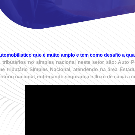
utomobilístico que é muito amplo e tem como desafio a qua
 tributários no simples nacional neste setor são: Aut
me tributário Simples Nacional, atendendo na área Estadu
rio nacional, entregando segurança e fluxo de caixa a cu