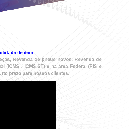
ntidade de item.
o Peças, Revenda de pneus novos, Revenda de
al (ICMS / ICMS-ST) e na área Federal (PIS e
rto prazo para nossos clientes.