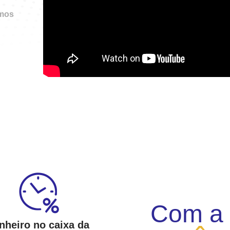
mos
Com a
nheiro no caixa da