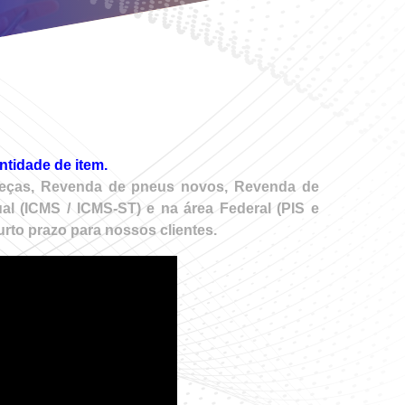
ntidade de item.
o Peças, Revenda de pneus novos, Revenda de
al (ICMS / ICMS-ST) e na área Federal (PIS e
rto prazo para nossos clientes.