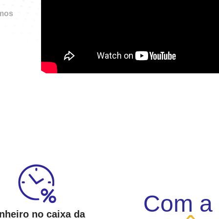
mos
Com a
nheiro no caixa da