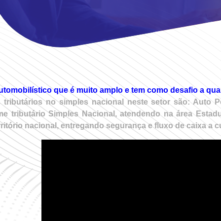
utomobilístico que é muito amplo e tem como desafio a qua
 tributários no simples nacional neste setor são: Aut
me tributário Simples Nacional, atendendo na área Estadu
rio nacional, entregando segurança e fluxo de caixa a cu